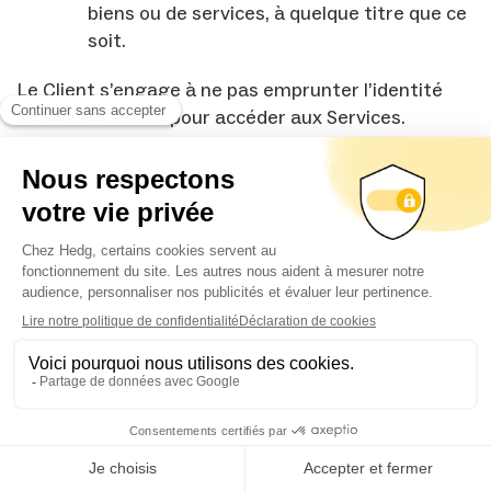
biens ou de services, à quelque titre que ce
soit.
Le Client s’engage à ne pas emprunter l’identité
d’un autre Client pour accéder aux Services.
Le Client s’engage à signaler à HEDG toute
utilisation non conforme ou toute défaillance de la
Plateforme de gestion qu’il aurait constaté via
l’adresse électronique contact@joinhedg.com.
5.4 Responsabilité du Client
Le Client engage sa responsabilité contractuelle en
cas de violation des stipulations des CGVU dans les
conditions de droit commun.
Le Client est seul responsable de l’utilisation qu’il
fait de la Plateforme de gestion et du respect aux
obligations qui lui incombent aux termes des
présentes CGVU.
A ce titre, le Client garantit HEDG contre toute