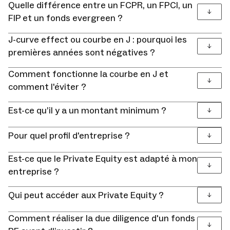
Quelle différence entre un FCPR, un FPCI, un
FIP et un fonds evergreen ?
J-curve effect ou courbe en J : pourquoi les
±2-3% par jour)
premières années sont négatives ?
FCPR
Fonds Commun de Placement à Risques
Comment fonctionne la courbe en J et
comment l'éviter ?
entreprises non cotées
FPCI
Fonds Professionnel de Capital Investissement
Est-ce qu’il y a un montant minimum ?
Pour quel profil d'entreprise ?
mais risque réel élevé
La holding patrimoniale
Est-ce que le Private Equity est adapté à mon
FIP
Fonds d'Investissement de Proximité
entreprise ?
2-3 ans
mais très dispersée
avantage IR
Qui peut accéder aux Private Equity ?
fonds evergreen
Comment réaliser la due diligence d'un fonds
La PME avec excédents stables
société civile, holding patrimoniale,
+2-3% par an