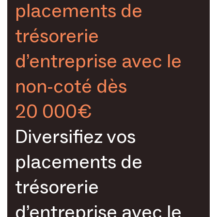
placements de
5. La solidité opérationnelle du gérant
(fréquence,
trésorerie
qualité, transparence
intégrées à la performance
d’entreprise avec le
hurdle rate
non-coté dès
20 000€
Diversifiez vos
placements de
Cliquez ici.
trésorerie
d’entreprise avec le