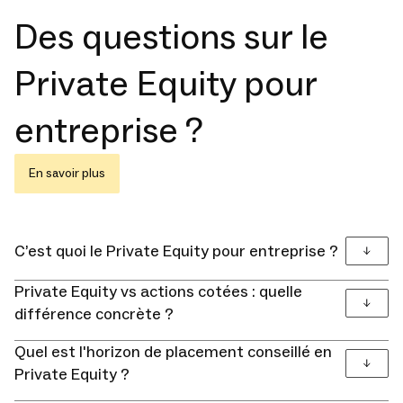
Des questions sur le
Private Equity pour
entreprise ?
En savoir plus
C’est quoi le Private Equity pour entreprise ?
Private Equity vs actions cotées : quelle
différence concrète ?
Quel est l'horizon de placement conseillé en
comptes à terme, OPCVM
Private Equity ?
monétaires
CAC 40, S&P 500
5 à 10 ans