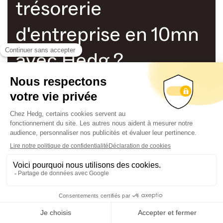
trésorerie
d'entreprise en 10mn
avec Hedg ?
Activité encadrée • Pas de frais cachés
Activité encadrée • Pas de frais cachés
Réserver une
démo
Ouvrir un compte
Réserver une
démo