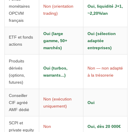
monétaires
Non (orientation
Oui, liquidité J+1,
OPCVM
trading)
~2,20%/an
français
Oui (large
Oui (sélection
ETF et fonds
gamme, 50+
adaptée
actions
marchés)
entreprises)
Produits
dérivés
Oui (turbos,
Non — non adapté
(options,
warrants...)
à la trésorerie
futures)
Conseiller
Non (exécution
CIF agréé
Oui
uniquement)
AMF dédié
SCPI et
Non
Oui, dès 20 000€
private equity