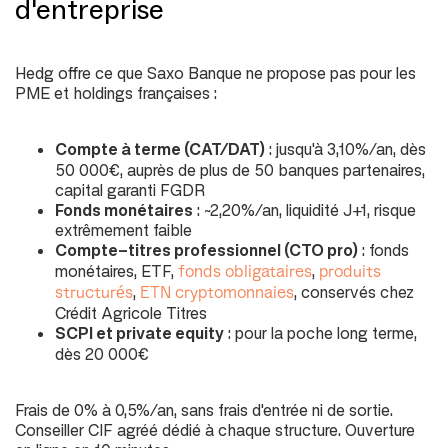
d'entreprise
Hedg offre ce que Saxo Banque ne propose pas pour les
PME et holdings françaises :
Compte à terme (CAT/DAT)
: jusqu'à 3,10%/an, dès
50 000€, auprès de plus de 50 banques partenaires,
capital garanti FGDR
Fonds monétaires
: ~2,20%/an, liquidité J+1, risque
extrêmement faible
Compte-titres professionnel (CTO pro)
: fonds
monétaires, ETF,
,
fonds obligataires
produits
,
, conservés chez
structurés
ETN cryptomonnaies
Crédit Agricole Titres
SCPI
et
private equity
: pour la poche long terme,
dès 20 000€
Frais de 0% à 0,5%/an, sans frais d'entrée ni de sortie.
Conseiller CIF agréé dédié à chaque structure. Ouverture